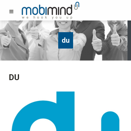
du
DU